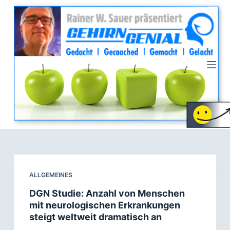
Z
u
m
I
n
h
a
l
t
s
p
r
i
ALLGEMEINES
n
DGN Studie: Anzahl von Menschen
g
mit neurologischen Erkrankungen
e
steigt weltweit dramatisch an
n