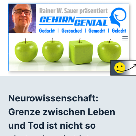
Z
u
m
I
n
h
a
l
t
s
p
r
Neurowissenschaft:
i
Grenze zwischen Leben
n
g
und Tod ist nicht so
e
n