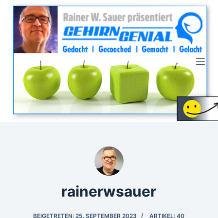
Z
u
m
I
n
h
a
l
t
s
p
r
i
n
rainerwsauer
g
e
n
BEIGETRETEN: 25. SEPTEMBER 2023
ARTIKEL: 40