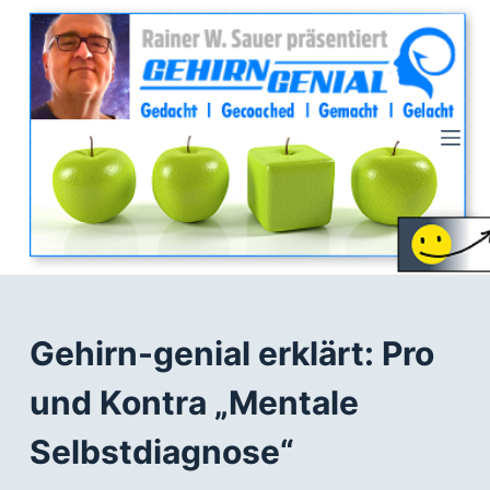
Z
u
m
I
n
h
a
l
t
s
p
r
Gehirn-genial erklärt: Pro
i
und Kontra „Mentale
n
g
Selbstdiagnose“
e
n